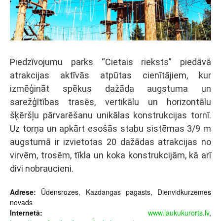
Piedzīvojumu parks “Cietais rieksts” piedāvā
atrakcijas aktīvās atpūtas cienītājiem, kur
izmēģināt spēkus dažāda augstuma un
sarežģītības trasēs, vertikālu un horizontālu
šķēršļu pārvarēšanu unikālas konstrukcijas tornī.
Uz torņa un apkārt esošās stabu sistēmas 3/9 m
augstumā ir izvietotas 20 dažādas atrakcijas no
virvēm, trosēm, tīkla un koka konstrukcijām, kā arī
divi nobraucieni.
Adrese:
Ūdensrozes, Kazdangas pagasts, Dienvidkurzemes
novads
Internetā:
www.laukukurorts.lv
,