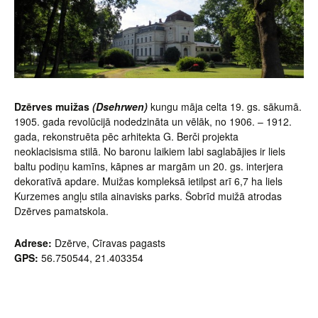
Dzērves muižas
(Dsehrwen)
kungu māja celta 19. gs. sākumā.
1905. gada revolūcijā nodedzināta un vēlāk, no 1906. – 1912.
gada, rekonstruēta pēc arhitekta G. Berči projekta
neoklacisisma stilā. No baronu laikiem labi saglabājies ir liels
baltu podiņu kamīns, kāpnes ar margām un 20. gs. interjera
dekoratīvā apdare. Muižas kompleksā ietilpst arī 6,7 ha liels
Kurzemes angļu stila ainavisks parks. Šobrīd muižā atrodas
Dzērves pamatskola.
Adrese:
Dzērve, Cīravas pagasts
GPS:
56.750544, 21.403354