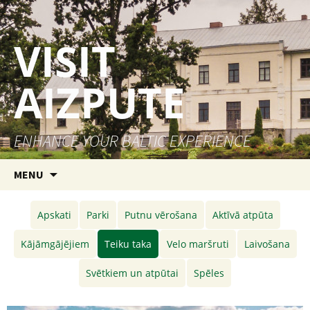
VISIT
AIZPUTE
ENHANCE YOUR BALTIC EXPERIENCE
Skip to content
MENU
Apskati
Parki
Putnu vērošana
Aktīvā atpūta
Kājāmgājējiem
Teiku taka
Velo maršruti
Laivošana
Svētkiem un atpūtai
Spēles