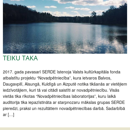
TEIKU TAKA
2017. gada pavasarī SERDE īstenoja Valsts kultūrkapitāla fonda
atbalstītu projektu “Novadpētniecība”, kura ietvaros Balvos,
Daugavpilī, Alsungā, Kuldīgā un Aizputē notika tikšanās ar vietējiem
iedzīvotājiem, kuri tā vai citādi saistīti ar novadpētniecību. Visās
vietās tika rīkotas “Novadpētniecības laboratorijas”, kuru laikā
auditorija tika iepazīstināta ar starpnozaru mākslas grupas SERDE
pieredzi, praksi un rezultātiem novadpētniecības darbā. Sadarbībā
ar […]