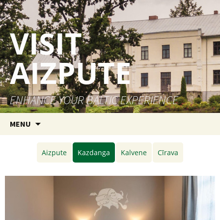
VISIT
AIZPUTE
ENHANCE YOUR BALTIC EXPERIENCE
Skip to content
MENU
Aizpute
Kazdanga
Kalvene
Cīrava