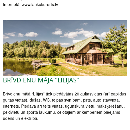
Internetā: www.laukukurorts.lv
BRĪVDIENU MĀJA “LILIJAS”
Brīvdienu mājā “Lilijas” tiek piedāvātas 20 gultasvietas (arī papildus
gultas vietas), dušas, WC, telpas svinībām, pirts, auto stāvvieta,
internets. Piedāvā arī telts vietas, ugunskura vietu, makšķerēšanu,
peldvietu un sporta laukumu, ceļotājiem ar kemperiem pieejams
ūdens un elektrība.