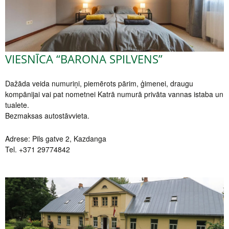
VIESNĪCA “BARONA SPILVENS”
Dažāda veida numuriņi, piemērots pārim, ģimenei, draugu
kompānijai vai pat nometnei Katrā numurā privāta vannas istaba un
tualete.
Bezmaksas autostāvvieta.
Adrese: Pils gatve 2, Kazdanga
Tel. +371 29774842