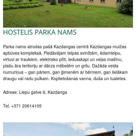
HOSTELIS PARKA NAMS
Parka nams atrodas pašā Kazdangas centrā Kazdangas muižas
apbūves kompleksā. Piedāvājam telpas svinībām, ēdamtelpu,
virtuvi ar traukiem, elektrisko plīti, ledusskapi un veļas mašīnu,
plašu āra teritoriju ar dārza mēbelēm un grilu. Dažāda veida
numuriņus – gan pāriem, gan ģimenēm ar bērniem, gan lielākam
draugu vai radu pulkam. Koplietošanas vanna, duša un tualetes.
Adrese: Liepu gatve 6, Kazdanga
Tel. +371 20614105