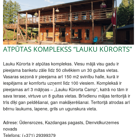
ATPŪTAS KOMPLEKSS “LAUKU KŪRORTS”
Lauku Kūrorta ir atpūtas komplekss. Viesu mājā visu gadu ir
pieejama banketu zāle līdz 50 cilvēkiem un 30 gultas vietas.
Vasaras sezonā ir pieejama arī 150 m2 svinību halle, kurā ir
iespējams ar komfortu uzņemt līdz 100 viesiem. Kompleksā ir
pieejamas arī 3 mājiņas – „Lauku Kūrorta Camp”, katrā no tām ir
sava terase, virtuve un 8 gultas vietas. Brīvdienu mājas teritorijā ir
trīs dīķi gan peldēšanai, gan makšķerēšanai. Teritorijā atrodas arī
bērnu laukums, lapene, grils un ugunskura vieta.
Adrese: Ūdensrozes, Kazdangas pagasts, Dienvidkurzemes
novads
Telefons: (+371) 29399379