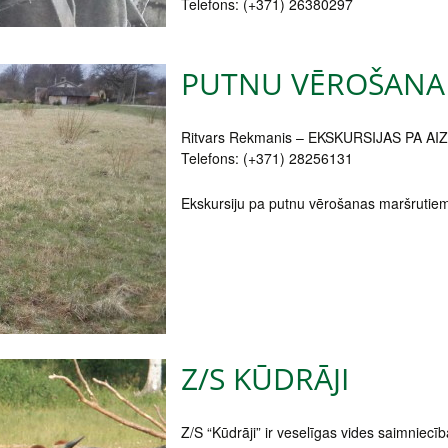
Telefons: (+371) 26380297
PUTNU VĒROŠANA
Ritvars Rekmanis – EKSKURSIJAS PA
Telefons: (+371) 28256131
Ekskursiju pa putnu vērošanas maršrutiem 
Z/S KŪDRĀJI
Z/S “Kūdrāji” ir veselīgas vides saimniecī