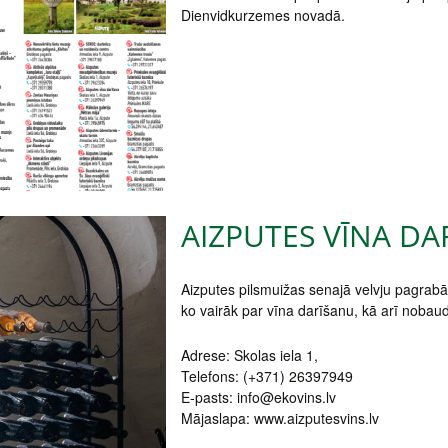
Dienvidkurzemes novadā.
AIZPUTES VĪNA DA
Aizputes pilsmuižas senajā velvju pagrabā
ko vairāk par vīna darīšanu, kā arī nobaud
Adrese: Skolas iela 1,
Telefons: (+371) 26397949
E-pasts: info@ekovins.lv
Mājaslapa: www.aizputesvins.lv