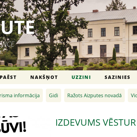
PUTE
IENCE
PAĒST
NAKŠŅOT
UZZINI
SAZINIES
risma informācija
Gidi
Ražots Aizputes novadā
Vi
IZDEVUMS VĒSTURI