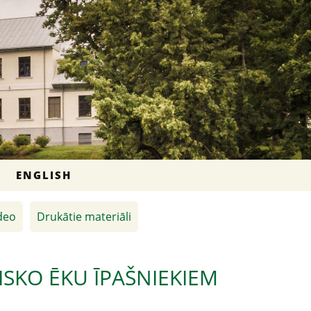
ENGLISH
deo
Drukātie materiāli
SKO ĒKU ĪPAŠNIEKIEM