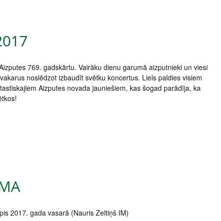
2017
 Aizputes 769. gadskārtu. Vairāku dienu garumā aizputnieki un viesi
n vakarus noslēdzot izbaudīt svētku koncertus. Liels paldies visiem
ntastiskajiem Aizputes novada jauniešiem, kas šogad parādīja, ka
ētkos!
UMA
pis 2017. gada vasarā (Nauris Zeltiņš IM)