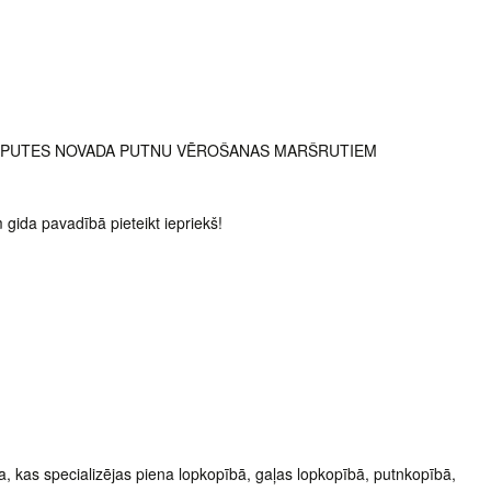
 AIZPUTES NOVADA PUTNU VĒROŠANAS MARŠRUTIEM
gida pavadībā pieteikt iepriekš!
ba, kas specializējas piena lopkopībā, gaļas lopkopībā, putnkopībā,