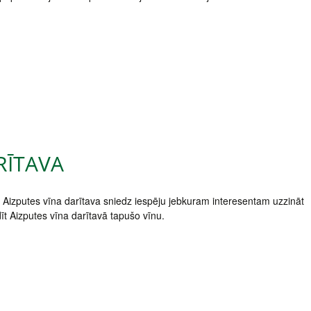
RĪTAVA
 Aizputes vīna darītava sniedz iespēju jebkuram interesentam uzzināt
īt Aizputes vīna darītavā tapušo vīnu.