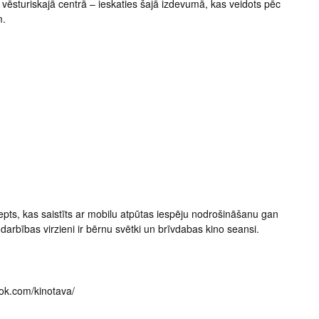
ēsturiskajā centrā – ieskaties šajā izdevumā, kas veidots pēc
m.
pts, kas saistīts ar mobilu atpūtas iespēju nodrošināšanu gan
rbības virzieni ir bērnu svētki un brīvdabas kino seansi.
ok.com/kinotava/