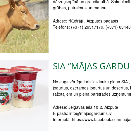
dārzeņkopībā un graudkopībā. Saimniecīb
grūbas, putraimus un mannu.
Adrese: “Kūdrāji”, Aizputes pagasts
Telefons: (+371) 26517179, (+371) 6344
SIA “MĀJAS GARDU
No augstvērtīga Latvijas lauku piena SIA
jogurtus, dzeramos jogurtus un desertus,
ražotājiem un piena pārstrādes uzņēmum
Adrese: Jelgavas iela 10-2, Aizpute
E-pasts: info@majasgardums.lv
Internetā: https://www.facebook.com/maj