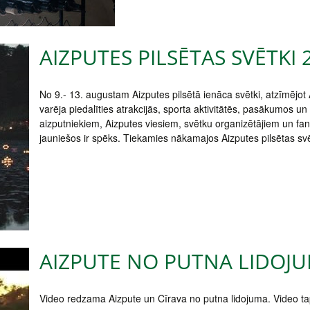
AIZPUTES PILSĒTAS SVĒTKI 
No 9.- 13. augustam Aizputes pilsētā ienāca svētki, atzīmējot
varēja piedalīties atrakcijās, sporta aktivitātēs, pasākumos u
aizputniekiem, Aizputes viesiem, svētku organizētājiem un fa
jauniešos ir spēks. Tiekamies nākamajos Aizputes pilsētas sv
AIZPUTE NO PUTNA LIDOJ
Video redzama Aizpute un Cīrava no putna lidojuma. Video ta