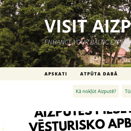
VISIT AIZ
ENHANCE YOUR BALTIC EXPER
Skip to content
APSKATI
ATPŪTA DABĀ
Kā nokļūt Aizputē?
Tū