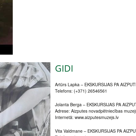
GIDI
Artūrs Lapka – EKSKURSIJAS PA AIZPUT
Telefons: (+371) 26546561
Jolanta Berga – EKSKURSIJAS PA AIZPU
Adrese: Aizputes novadpētniecības muzejs
Internetā: www.aizputesmuzejs.lv
Vita Valdmane – EKSKURSIJAS PA AIZP