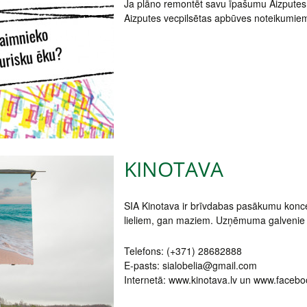
Ja plāno remontēt savu īpašumu Aizputes v
Aizputes vecpilsētas apbūves noteikumie
KINOTAVA
SIA Kinotava ir brīvdabas pasākumu konce
lieliem, gan maziem. Uzņēmuma galvenie da
Telefons: (+371) 28682888
E-pasts: sialobelia@gmail.com
Internetā: www.kinotava.lv un www.facebo