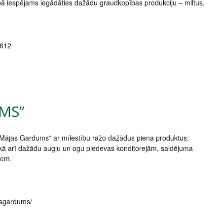
ā iespējams iegādāties dažādu graudkopības produkciju – miltus,
8612
MS”
 „Mājas Gardums” ar mīlestību ražo dažādus piena produktus:
 kā arī dažādu augļu un ogu piedevas konditorejām, saldējuma
iem.
asgardums/