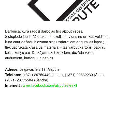
Darbnīca, kurā radoši darbojas trīs aizputnieces.
Sietspiede jeb tiešā druka uz tekstila, ir viens no drukas veidiem,
kurā caur dažādu biezuma sietu trafaretiem ar gumijas lāpstiņu
tiek uzdrukāta krāsa uz materiāla – tas varbūt kartons, papīrs,
koks, korķis u.c. Drukājam uz: t-krekliem, dažāda veida
audumiem, kartonu un papīru.
Adrese:
Jelgavas iela 19, Aizpute
Telefons:
(+371) 29759449 (Linda), (+371) 29862230 (Arita),
(+371) 23775504 (Sandra)
Internetā:
www.facebook.com/aizputeskrekli